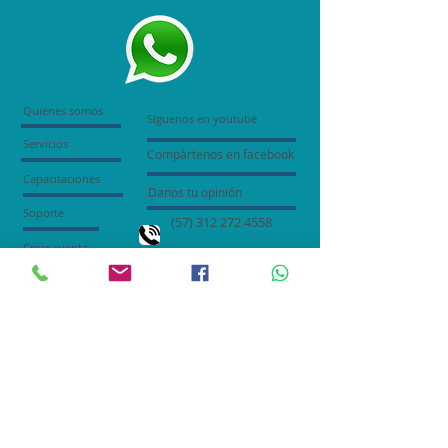
Quiénes somos
Síguenos en youtube
Servicios
Compártenos en facebook
Capacitaciones
Danos tu opinión
Soporte
(57) 312 272 4558
Crear cuenta
gerencia@softwaresimplex.com
Información
Whatsapp